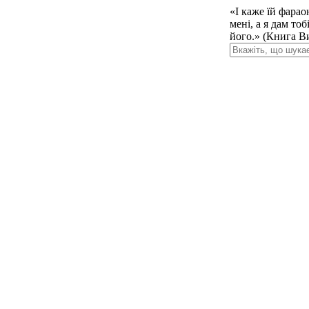
«І каже їй фарао
мені, а я дам то
його.» (Книга Ви