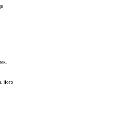
це
аак.
в, його