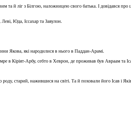
вим та й ліг з Білгою, наложницею свого батька. І довідався про 
Леві, Юда, Іссахар та Завулон.
сини Якова, які народилися в нього в Паддан-Арамі.
мре в Кіріят-Арбу, себто в Хеврон, де проживав був Авраам та Іс
о роду, старий, нажившися на світі. Та й поховали його Ісав і Які