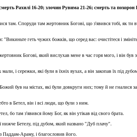
смерть Рахилі 16-20; злочин Рувима 21-26; смерть та похорон 
лися там. Споруди там жертовник Богові, що з'явився тобі, як ти в
им: "Викиньте геть чужих божків, що серед вас: очистітеся і змініт
жертовник Богові, який вислухав мене в час горя мого, і він був
мали, і сережки, які були в їхніх вухах, а він закопав їх під дубо
Божий був на містах, які були довкруги них; тому й не гналися з
то в Бетел, він і всі люди, що були з ним.
ел, бо там з'явився йому Бог, як він утікав від свого брата.
ї нижче Бетелу, під дубом, який названо "Дуб плачу".
 з Паддам-Араму, і благословив його.