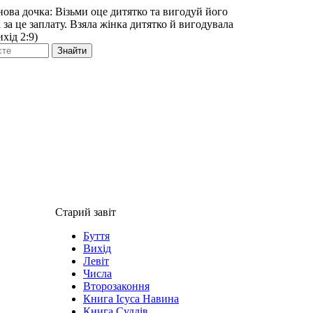
нова дочка: Візьми оце дитятко та вигодуй його
бі за це заплату. Взяла жінка дитятко й вигодувала
хід 2:9)
Знайти
Старий завіт
Буття
Вихід
Левіт
Числа
Второзаконня
Книга Ісуса Навина
Книга Суддів