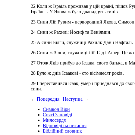
22 Коли ж Ізраїль проживав у цій країні, пішов Ру
Ізраїль. - У Якова ж було дванадцять синів.
23 Сини Лії: Рувим - первородний Якова, Симеон, 
24 Сини ж Рахилі: Йосиф та Веніямин.
25 А сини Білги, служниці Рахилі: Дан і Нафталі.
26 Сини ж Зілпи, служниці Лії: Гад і Ашер. Це ж 
27 Отож Яків прибув до Ісаака, свого батька, в Ма
28 Було ж днів Ісаакові - сто вісімдесят років.
29 І переставився Ісаак, умер і приєднався до свог
сини.
←
Попередня
|
Наступна
→
Символ Віри
Святі Заповіді
Милосердя
Відповіді на питання
Біблійний словник