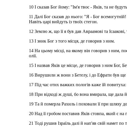
10 І сказав Бог йому: "Ім'я твоє - Яків, та не будуть
11 Далі Бог сказав до нього: "Я - Бог всемогутній
Навіть царі вийдуть із твоїх стегон.
12 Землю ж, що її я був дав Авраамові та Ісаакові,
13 І зник Бог з того місця, де говорив з ним.
14 На цьому місці, на якому він говорив з ним, п
олії.
15 І назвав Яків це місце, де говорив з ним Бог, Бе
16 Вирушили ж вони з Бетелу, і до Ефрати був ще
17 Під час отих важких пологів каже їй повитуха: 
18 При відході ж душі, бо вона вмирала, ще дала й
19 Та й померла Рахиль і поховали її при шляху д
20 Над її гробом поставив Яків стовпа, який є на 
21 Тоді рушив Ізраїль далі й нап'яв свій намет по 