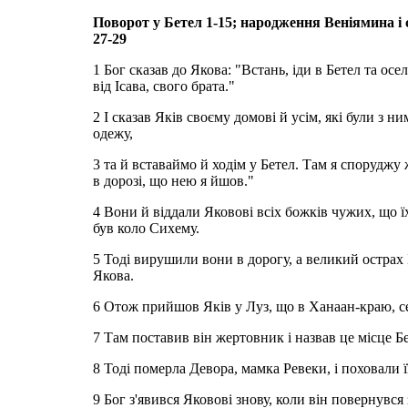
Поворот у Бетел 1-15; народження Веніямина і 
27-29
1 Бог сказав до Якова: "Встань, іди в Бетел та осе
від Ісава, свого брата."
2 І сказав Яків своєму домові й усім, які були з н
одежу,
3 та й вставаймо й ходім у Бетел. Там я споруджу 
в дорозі, що нею я йшов."
4 Вони й віддали Яковові всіх божків чужих, що їх 
був коло Сихему.
5 Тоді вирушили вони в дорогу, а великий острах 
Якова.
6 Отож прийшов Яків у Луз, що в Ханаан-краю, себ
7 Там поставив він жертовник і назвав це місце Бет
8 Тоді померла Девора, мамка Ревеки, і поховали ї
9 Бог з'явився Яковові знову, коли він повернувся