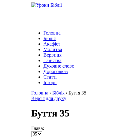
Головна
Біблія
Акафіст
Молитва
Вервиця
Таїнства
Духовне слово
Дороговказ
Cтатті
Історії
Головна
›
Біблія
›
Буття 35
Версія для друку
Буття 35
Глава: