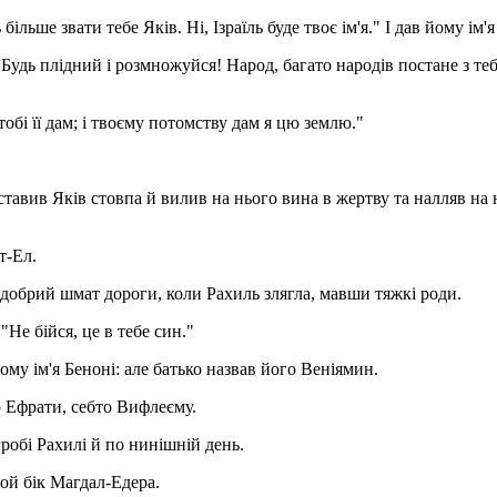
 більше звати тебе Яків. Ні, Ізраїль буде твоє ім'я." І дав йому ім'я 
! Будь плідний і розмножуйся! Народ, багато народів постане з теб
 тобі її дам; і твоєму потомству дам я цю землю."
оставив Яків стовпа й вилив на нього вина в жертву та налляв на 
т-Ел.
 добрий шмат дороги, коли Рахиль злягла, мавши тяжкі роди.
"Не бійся, це в тебе син."
ому ім'я Беноні: але батько назвав його Веніямин.
о Ефрати, себто Вифлеєму.
гробі Рахилі й по нинішній день.
той бік Магдал-Едера.