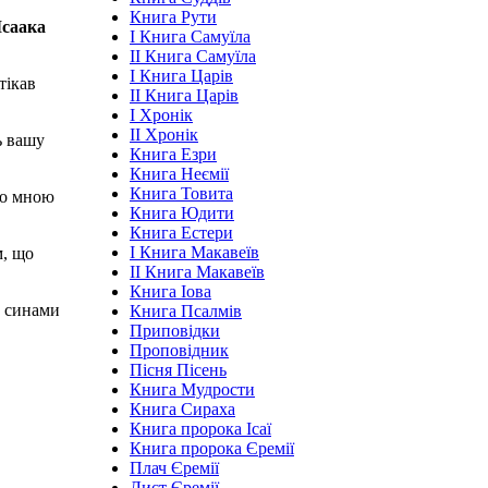
Книга Рути
Ісаака
І Книга Самуїла
ІІ Книга Самуїла
І Книга Царів
тікав
ІІ Книга Царів
І Хронік
ІІ Хронік
ь вашу
Книга Езри
Книга Неємії
Книга Товита
 зо мною
Книга Юдити
Книга Естери
І Книга Макавеїв
м, що
ІІ Книга Макавеїв
Книга Іова
а синами
Книга Псалмів
Приповідки
Проповідник
Пісня Пісень
Книга Мудрости
Книга Сираха
Книга пророка Ісаї
Книга пророка Єремії
Плач Єремії
Лист Єремії