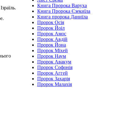
Книга Пророка Варуха
Ізраїль.
Книга Пророка Єзекиїла
Книга пророка Даниїла
е.
Пророк Осія
Пророк Йоіл
Пророк Амос
Пророк Авдій
Пророк Йона
Пророк Міхей
нього
Пророк Наум
Пророк Авакум
Пророк Софонія
Пророк Аггей
Пророк Захарія
Пророк Малахія