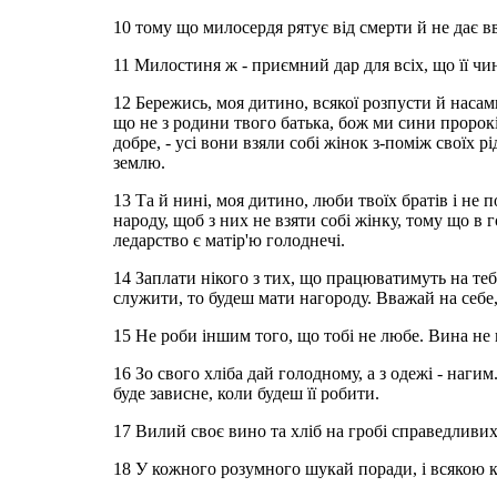
10 тому що милосердя рятує від смерти й не дає вв
11 Милостиня ж - приємний дар для всіх, що її чи
12 Бережись, моя дитино, всякої розпусти й насам
що не з родини твого батька, бож ми сини пророків.
добре, - усі вони взяли собі жінок з-поміж своїх р
землю.
13 Та й нині, моя дитино, люби твоїх братів і не п
народу, щоб з них не взяти собі жінку, тому що в г
ледарство є матір'ю голоднечі.
14 Заплати нікого з тих, що працюватимуть на тебе
служити, то будеш мати нагороду. Вважай на себе, 
15 Не роби іншим того, що тобі не любе. Вина не
16 Зо свого хліба дай голодному, а з одежі - наги
буде зависне, коли будеш її робити.
17 Вилий своє вино та хліб на гробі справедливих
18 У кожного розумного шукай поради, і всякою 