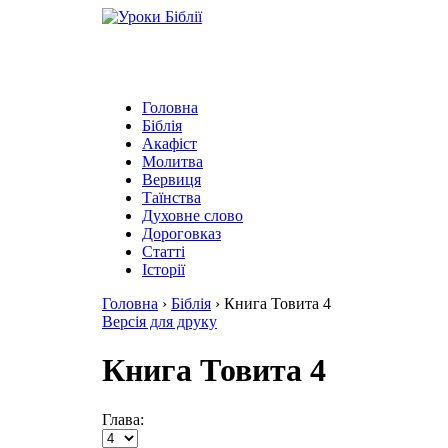
Головна
Біблія
Акафіст
Молитва
Вервиця
Таїнства
Духовне слово
Дороговказ
Cтатті
Історії
Головна
›
Біблія
›
Книга Товита 4
Версія для друку
Книга Товита 4
Глава: