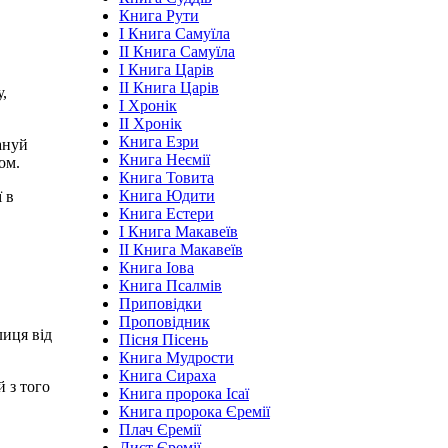
Книга Рути
І Книга Самуїла
ІІ Книга Самуїла
І Книга Царів
ІІ Книга Царів
,
І Хронік
ІІ Хронік
Книга Езри
ануй
Книга Неємії
ом.
Книга Товита
Книга Юдити
ї в
Книга Естери
І Книга Макавеїв
ІІ Книга Макавеїв
Книга Іова
Книга Псалмів
Приповідки
Проповідник
лиця від
Пісня Пісень
Книга Мудрости
Книга Сираха
й з того
Книга пророка Ісаї
Книга пророка Єремії
Плач Єремії
Лист Єремії