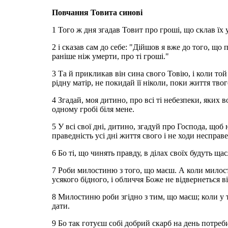
Повчання Товита синові
1 Того ж дня згадав Товит про гроші, що склав їх у
2 і сказав сам до себе: "Дійшов я вже до того, що
раніше ніж умерти, про ті гроші."
3 Та й прикликав він сина свого Товію, і коли то
рідну матір, не покидай її ніколи, поки життя твог
4 Згадай, моя дитино, про всі ті небезпеки, яких вон
одному гробі біля мене.
5 У всі свої дні, дитино, згадуй про Господа, щоб 
праведність усі дні життя свого і не ходи неспра
6 Бо ті, що чинять правду, в ділах своїх будуть щас
7 Роби милостиню з того, що маєш. А коли милост
усякого бідного, і обличчя Боже не відвернеться ві
8 Милостиню роби згідно з тим, що маєш; коли у те
дати.
9 Бо так готуєш собі добрий скарб на день потреб