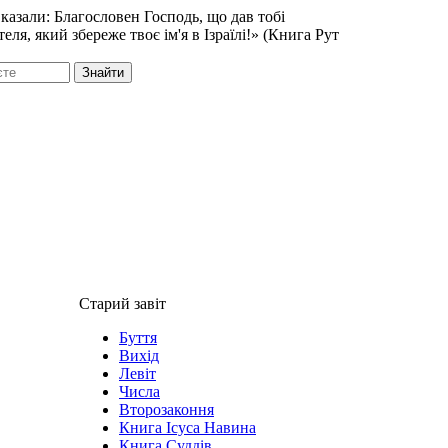
казали: Благословен Господь, що дав тобі
еля, який збереже твоє ім'я в Ізраїлі!» (Книга Рут
Знайти
Старий завіт
Буття
Вихід
Левіт
Числа
Второзаконня
Книга Ісуса Навина
Книга Суддів