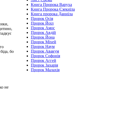
Книга Пророка Варуха
Книга Пророка Єзекиїла
Книга пророка Даниїла
Пророк Осія
Пророк Йоіл
инки,
Пророк Амос
дитино,
Пророк Авдій
спадкує
Пророк Йона
Пророк Міхей
Пророк Наум
ого
Пророк Авакум
біда, бо
Пророк Софонія
Пророк Аггей
Пророк Захарія
Пророк Малахія
ко не