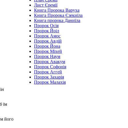
Лист Єремії
Книга Пророка Варуха
Книга Пророка Єзекиїла
Книга пророка Даниїла
Пророк Осія
Пророк Йоіл
Пророк Амос
Пророк Авдій
Пророк Йона
Пророк Міхей
Пророк Наум
Пророк Авакум
Пророк Софонія
Пророк Аггей
Пророк Захарія
Пророк Малахія
він
б їм
ом його