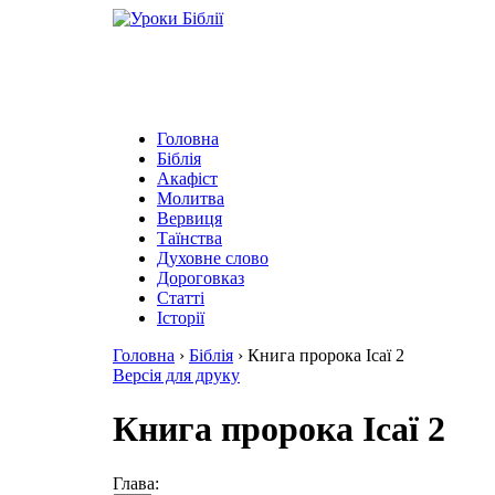
Головна
Біблія
Акафіст
Молитва
Вервиця
Таїнства
Духовне слово
Дороговказ
Cтатті
Історії
Головна
›
Біблія
›
Книга пророка Ісаї 2
Версія для друку
Книга пророка Ісаї 2
Глава: