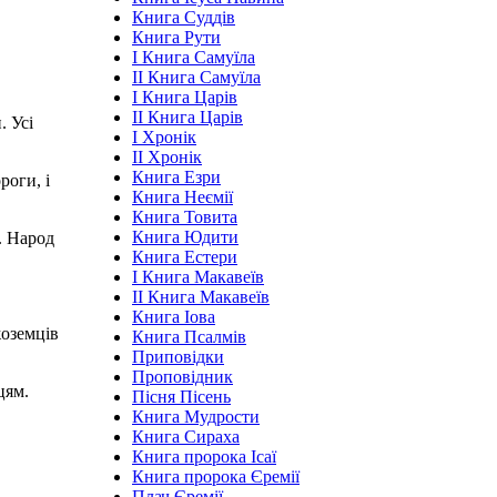
Книга Суддів
Книга Рути
І Книга Самуїла
ІІ Книга Самуїла
І Книга Царів
ІІ Книга Царів
. Усі
І Хронік
ІІ Хронік
Книга Езри
роги, і
Книга Неємії
Книга Товита
Книга Юдити
. Народ
Книга Естери
І Книга Макавеїв
ІІ Книга Макавеїв
Книга Іова
жоземців
Книга Псалмів
Приповідки
Проповідник
цям.
Пісня Пісень
Книга Мудрости
Книга Сираха
Книга пророка Ісаї
Книга пророка Єремії
Плач Єремії