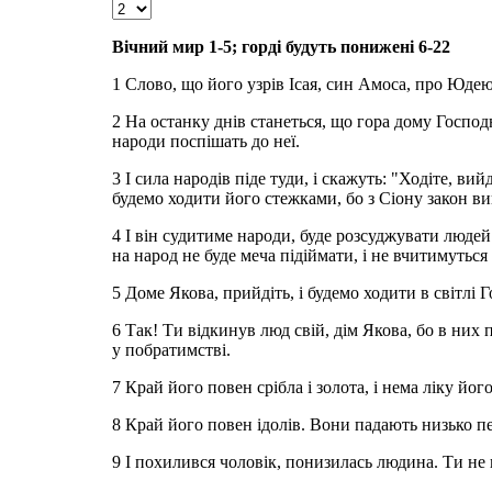
Вічний мир 1-5; горді будуть понижені 6-22
1 Слово, що його узрів Ісая, син Амоса, про Юдею
2 На останку днів станеться, що гора дому Господн
народи поспішать до неї.
3 І сила народів піде туди, і скажуть: "Ходіте, ви
будемо ходити його стежками, бо з Сіону закон ви
4 І він судитиме народи, буде розсуджувати людей
на народ не буде меча підіймати, і не вчитимутьс
5 Доме Якова, прийдіть, і будемо ходити в світлі 
6 Так! Ти відкинув люд свій, дім Якова, бо в них 
у побратимстві.
7 Край його повен срібла і золота, і нема ліку йо
8 Край його повен ідолів. Вони падають низько пе
9 І похилився чоловік, понизилась людина. Ти не