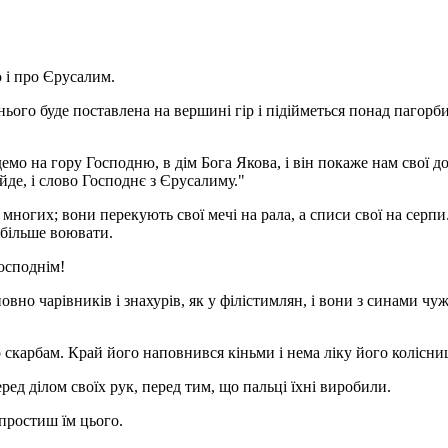
 і про Єрусалим.
ього буде поставлена на вершині гір і підійметься понад пагорби
йдемо на гору Господню, в дім Бога Якова, і він покаже нам свої до
йде, і слово Господнє з Єрусалиму."
 многих; вони перекують свої мечі на рала, а списи свої на серпи
я більше воювати.
Господнім!
повно чарівників і знахурів, як у філістимлян, і вони з синами чу
го скарбам. Край його наповнився кіньми і нема ліку його колісни
ред ділом своїх рук, перед тим, що пальці їхні виробили.
 простиш їм цього.