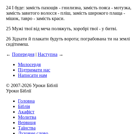
24 І буде: замість пахощів - гнилизна, замість пояса - мотузка,
замість завитого волосся - пліш, замість широкого плаща -
мішок, тавро - замість краси.
25 Мужі твої від меча поляжуть, хоробрі твої - у битві.
26 Зідхати й плакати будуть ворота; пограбована ти на землі
сидітимеш.
←
Попередня
|
Наступна
→
Милосердя
Підтримати нас
Написати нам
© 2007-2026 Уроки Біблії
Уроки Біблії
Головна
Біблія
Акафіст
Молитва
Вервиця
Таїнства
Духовне слово