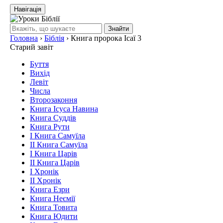
Навігація
Знайти
Головна
›
Біблія
›
Книга пророка Ісаї 3
Старий завіт
Буття
Вихід
Левіт
Числа
Второзаконня
Книга Ісуса Навина
Книга Суддів
Книга Рути
І Книга Самуїла
ІІ Книга Самуїла
І Книга Царів
ІІ Книга Царів
І Хронік
ІІ Хронік
Книга Езри
Книга Неємії
Книга Товита
Книга Юдити