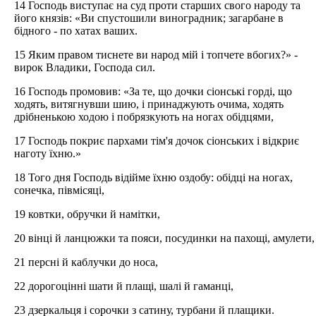
14 Господь виступає на суд проти старших свого народу та
його князів: «Ви спустошили виноградник; загарбане в
бідного - по хатах ваших.
15 Яким правом тиснете ви народ мій і топчете вбогих?» -
вирок Владики, Господа сил.
16 Господь промовив: «За те, що дочки сіонські горді, що
ходять, витягнувши шию, і принаджують очима, ходять
дрібненькою ходою і побрязкують на ногах обідцями,
17 Господь покриє пархами тім'я дочок сіонських і відкриє
наготу їхню.»
18 Того дня Господь відійме їхню оздобу: обідці на ногах,
сонечка, півмісяці,
19 ковтки, обручки й намітки,
20 вінці й ланцюжки та пояси, посудинки на пахощі, амулети,
21 персні й каблучки до носа,
22 дорогоцінні шати й плащі, шалі й гаманці,
23 дзеркальця і сорочки з сатину, турбани й плащики.