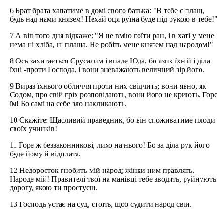
6 Брат брата хапатиме в домі свого батька: "В тебе є плащ,
будь над нами князем! Нехай оця руїна буде під рукою в тебе!
7 А він того дня відкаже: "Я не вмію гоїти ран, і в хаті у мене
нема ні хліба, ні плаща. Не робіть мене князем над народом!"
8 Ось захитається Єрусалим і впаде Юда, бо язик їхній і діла
їхні -проти Господа, і вони зневажають величний зір його.
9 Вираз їхнього обличчя проти них свідчить; вони явно, як
Содом, про свій гріх розповідають, вони його не криють. Гор
їм! Бо самі на себе зло накликають.
10 Скажіте: Щасливий праведник, бо він споживатиме плоди
своїх учинків!
11 Горе ж беззаконникові, лихо на нього! Бо за діла рук його
буде йому й відплата.
12 Недоросток гнобить мій народ; жінки ним правлять.
Народе мій! Правителі твої на манівці тебе зводять, руйнують
дорогу, якою ти простуєш.
13 Господь устає на суд, стоїть, щоб судити народ свій.