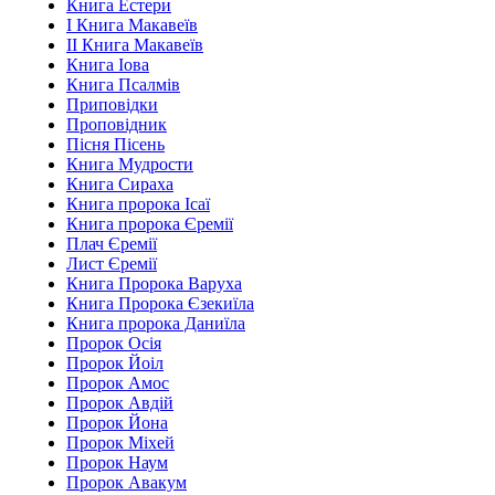
Книга Естери
І Книга Макавеїв
ІІ Книга Макавеїв
Книга Іова
Книга Псалмів
Приповідки
Проповідник
Пісня Пісень
Книга Мудрости
Книга Сираха
Книга пророка Ісаї
Книга пророка Єремії
Плач Єремії
Лист Єремії
Книга Пророка Варуха
Книга Пророка Єзекиїла
Книга пророка Даниїла
Пророк Осія
Пророк Йоіл
Пророк Амос
Пророк Авдій
Пророк Йона
Пророк Міхей
Пророк Наум
Пророк Авакум