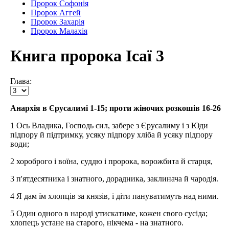
Пророк Софонія
Пророк Аггей
Пророк Захарія
Пророк Малахія
Книга пророка Ісаї 3
Глава:
Анархія в Єрусалимі 1-15; проти жіночих розкошів 16-26
1 Ось Владика, Господь сил, забере з Єрусалиму і з Юди
підпору й підтримку, усяку підпору хліба й усяку підпору
води;
2 хороброго і воїна, суддю і пророка, ворожбита й старця,
3 п'ятдесятника і знатного, дорадника, заклинача й чародія.
4 Я дам їм хлопців за князів, і діти пануватимуть над ними.
5 Один одного в народі утискатиме, кожен свого сусіда;
хлопець устане на старого, нікчема - на знатного.