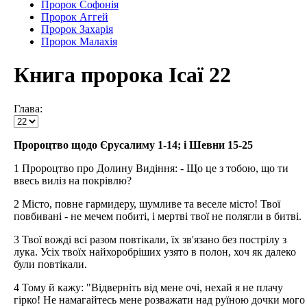
Пророк Софонія
Пророк Аггей
Пророк Захарія
Пророк Малахія
Книга пророка Ісаї 22
Глава:
Пророцтво щодо Єрусалиму 1-14; і Шевни 15-25
1 Пророцтво про Долину Видіння: - Що це з тобою, що ти
ввесь виліз на покрівлю?
2 Місто, повне гармидеру, шумливе та веселе місто! Твої
повбивані - не мечем побиті, і мертві твої не полягли в битві.
3 Твої вожді всі разом повтікали, їх зв'язано без пострілу з
лука. Усіх твоїх найхоробріших узято в полон, хоч як далеко
були повтікали.
4 Тому й кажу: "Відверніть від мене очі, нехай я не плачу
гірко! Не намагайтесь мене розважати над руїною дочки мого