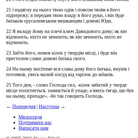
21 і надягну на нього твою одіж і поясом твоїм я його
підпережу; я передам твою владу в його руки, і він буде
батьком єрусалимським мешканцям і домові Юди.
22 Я вкладу йому на плечі ключ Давидового дому; як він
відчинить, ніхто не зачинить; як він зачинить, ніхто не
відчинить.
23 Заб'ю його, немов кілок у твердім місці, і буде він
престолом слави домові батька свого.
24 На ньому висітиме вся слава дому його батька, внуків і
потомків, увесь малий посуд від тарілок до жбанів.
25 Того дня, - слово Господа сил, -кілок забитий у тверде
місце похитнеться, зламається й упаде, а ввесь тягар, що був
на ньому, пропаде», -бо так говорить Господь.
←
Попередня
|
Наступна
→
Милосердя
Підтримати нас
Написати нам