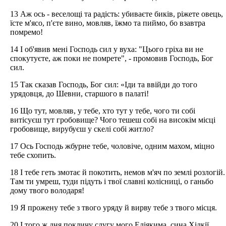
13 Аж ось - веселощі та радість: убиваєте биків, ріжете овець,
їсте м'ясо, п'єте вино, мовляв, їжмо та пиймо, бо взавтра
помремо!
14 І об'явив мені Господь сил у вуха: "Цього гріха ви не
спокутуєте, аж поки не помрете", - промовив Господь, Бог
сил.
15 Так сказав Господь, Бог сил: «Іди та ввійди до того
урядовця, до Шевни, старшого в палаті!
16 Що тут, мовляв, у тебе, хто тут у тебе, чого ти собі
витісуєш тут гробовище? Чого тешеш собі на високім місці
гробовище, вирубуєш у скелі собі житло?
17 Ось Господь жбурне тебе, чоловіче, одним махом, міцно
тебе схопить.
18 І тебе геть змотає й покотить, немов м'яч по землі розлогій.
Там ти умреш, туди підуть і твої славні колісниці, о ганьбо
дому твого володаря!
19 Я прожену тебе з твого уряду й вирву тебе з твого місця.
20 І того ж дня покличу слугу мого Еліякима, сина Хілкії,