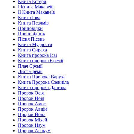
Книга Естери
І Книга Макавеїв
ІІ Книга Макавеїв
Книга Іова
Книга Псалмів
Приповідки
Проповідник
Пісня Пісень
Книга Мудрости
Книга Сираха
Книга пророка Ісаї
Книга пророка Єремії
Плач Єремії
Лист Єремії
Книга Пророка Варуха
Книга Пророка Єзекиїла
Книга пророка Даниїла
Пророк Осія
Пророк Йоіл
Пророк Амос
Пророк Авдій
Пророк Йона
Пророк Міхей
Пророк Наум
Пророк Авакум