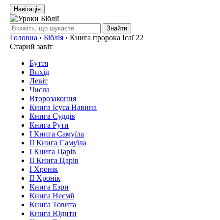
Навігація
Знайти
Головна
›
Біблія
›
Книга пророка Ісаї 22
Старий завіт
Буття
Вихід
Левіт
Числа
Второзаконня
Книга Ісуса Навина
Книга Суддів
Книга Рути
І Книга Самуїла
ІІ Книга Самуїла
І Книга Царів
ІІ Книга Царів
І Хронік
ІІ Хронік
Книга Езри
Книга Неємії
Книга Товита
Книга Юдити