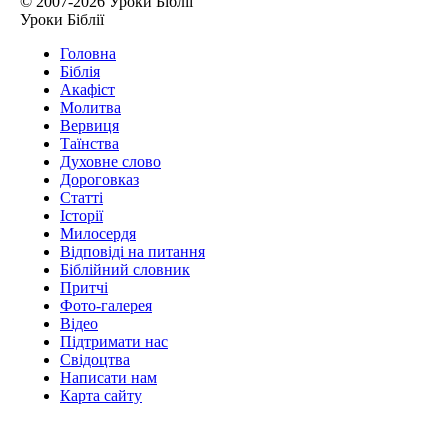
© 2007-2026 Уроки Біблії
Уроки Біблії
Головна
Біблія
Акафіст
Молитва
Вервиця
Таїнства
Духовне слово
Дороговказ
Cтатті
Історії
Милосердя
Відповіді на питання
Біблійний словник
Притчі
Фото-галерея
Відео
Підтримати нас
Свідоцтва
Написати нам
Карта сайту