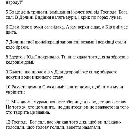
народу!"
5 Бо це день тривоги, замішання і колотнечі від Господа, Бога
сил. В Долині Видіння валять мури, і крик по горах лунає.
6 Елам бере в руки сагайдака, Арам верхи сідає, а Кір виймає
щита.
7 Долини твої щонайкращі заповнені возами і верхівці стали
коло брами.
8 Здерто з Юдеї покривало. Ти виглядала того дня за зброєю в
кедровім домі.
9 Бачите, що проломів у Давидгороді вже сила; збираєте
докупи води нижнього ставу.
10 Рахуєте доми в Єрусалимі; валите доми, щоб ними мури
укріпити;
11 Між двома мурами копаєте зборище для вод старого ставу.
На того ж, хто це чинить, не дивитеся; ви не вважаєте на того
хто творить це здавна.
12 Господь, Бог сил, вас кликав того дня, щоб ви плакали-
голосили, щоб голову голили, вереття надягали.