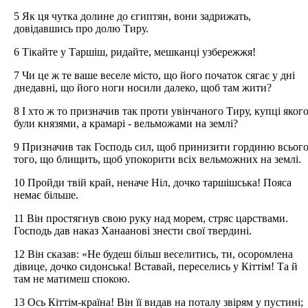
5 Як ця чутка долине до єгиптян, вони задрижать,
довідавшись про долю Тиру.
6 Тікайте у Таршіш, ридайте, мешканці узбережжя!
7 Чи це ж те ваше веселе місто, що його початок сягає у дні
днедавні, що його ноги носили далеко, щоб там жити?
8 І хто ж то призначив так проти увінчаного Тиру, купці яког
були князями, а крамарі - вельможами на землі?
9 Призначив так Господь сил, щоб принизити гординю всьог
того, що блищить, щоб упокорити всіх вельможних на землі.
10 Пройди твій край, неначе Ніл, дочко таршішська! Пояса
немає більше.
11 Він простягнув свою руку над морем, стряс царствами.
Господь дав наказ Ханаанові знести свої твердині.
12 Він сказав: «Не будеш більш веселитись, ти, осоромлена
дівице, дочко сидонська! Вставай, переселись у Кіттім! Та й
там не матимеш спокою.
13 Ось Кіттім-країна! Він її видав на поталу звірям у пустині;