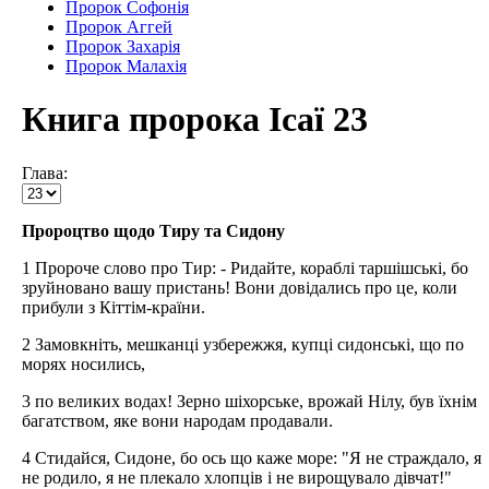
Пророк Софонія
Пророк Аггей
Пророк Захарія
Пророк Малахія
Книга пророка Ісаї 23
Глава:
Пророцтво щодо Тиру та Сидону
1 Пророче слово про Тир: - Ридайте, кораблі таршішські, бо
зруйновано вашу пристань! Вони довідались про це, коли
прибули з Кіттім-країни.
2 Замовкніть, мешканці узбережжя, купці сидонські, що по
морях носились,
3 по великих водах! Зерно шіхорське, врожай Нілу, був їхнім
багатством, яке вони народам продавали.
4 Стидайся, Сидоне, бо ось що каже море: "Я не страждало, я
не родило, я не плекало хлопців і не вирощувало дівчат!"