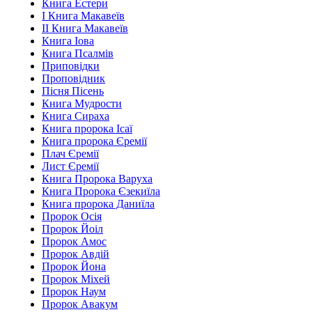
Книга Естери
І Книга Макавеїв
ІІ Книга Макавеїв
Книга Іова
Книга Псалмів
Приповідки
Проповідник
Пісня Пісень
Книга Мудрости
Книга Сираха
Книга пророка Ісаї
Книга пророка Єремії
Плач Єремії
Лист Єремії
Книга Пророка Варуха
Книга Пророка Єзекиїла
Книга пророка Даниїла
Пророк Осія
Пророк Йоіл
Пророк Амос
Пророк Авдій
Пророк Йона
Пророк Міхей
Пророк Наум
Пророк Авакум