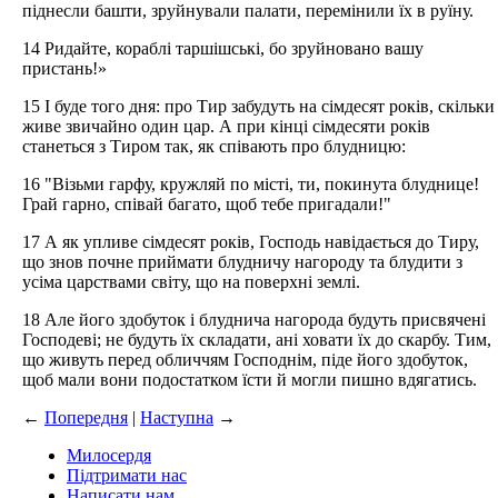
піднесли башти, зруйнували палати, перемінили їх в руїну.
14 Ридайте, кораблі таршішські, бо зруйновано вашу
пристань!»
15 І буде того дня: про Тир забудуть на сімдесят років, скільки
живе звичайно один цар. А при кінці сімдесяти років
станеться з Тиром так, як співають про блудницю:
16 "Візьми гарфу, кружляй по місті, ти, покинута блуднице!
Грай гарно, співай багато, щоб тебе пригадали!"
17 А як упливе сімдесят років, Господь навідається до Тиру,
що знов почне приймати блудничу нагороду та блудити з
усіма царствами світу, що на поверхні землі.
18 Але його здобуток і блуднича нагорода будуть присвячені
Господеві; не будуть їх складати, ані ховати їх до скарбу. Тим,
що живуть перед обличчям Господнім, піде його здобуток,
щоб мали вони подостатком їсти й могли пишно вдягатись.
←
Попередня
|
Наступна
→
Милосердя
Підтримати нас
Написати нам