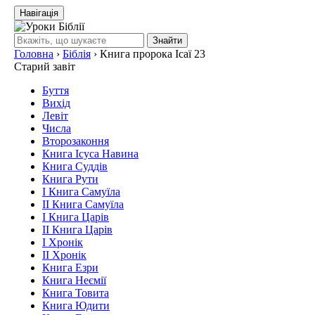
Навігація
Знайти
Головна
›
Біблія
›
Книга пророка Ісаї 23
Старий завіт
Буття
Вихід
Левіт
Числа
Второзаконня
Книга Ісуса Навина
Книга Суддів
Книга Рути
І Книга Самуїла
ІІ Книга Самуїла
І Книга Царів
ІІ Книга Царів
І Хронік
ІІ Хронік
Книга Езри
Книга Неємії
Книга Товита
Книга Юдити