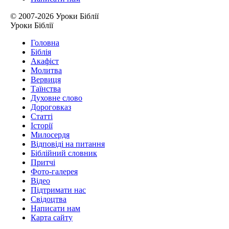
© 2007-2026 Уроки Біблії
Уроки Біблії
Головна
Біблія
Акафіст
Молитва
Вервиця
Таїнства
Духовне слово
Дороговказ
Cтатті
Історії
Милосердя
Відповіді на питання
Біблійний словник
Притчі
Фото-галерея
Відео
Підтримати нас
Свідоцтва
Написати нам
Карта сайту