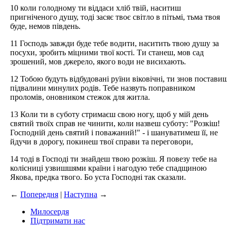
10 коли голодному ти віддаси хліб твій, наситиш
пригніченого душу, тоді засяє твоє світло в пітьмі, тьма твоя
буде, немов південь.
11 Господь завжди буде тебе водити, наситить твою душу за
посухи, зробить міцними твої кості. Ти станеш, мов сад
зрошений, мов джерело, якого води не висихають.
12 Тобою будуть відбудовані руїни віковічні, ти знов постави
підвалини минулих родів. Тебе назвуть поправником
проломів, оновником стежок для житла.
13 Коли ти в суботу стримаєш свою ногу, щоб у мій день
святий твоїх справ не чинити, коли назвеш суботу: "Розкіш!
Господній день святий і поважаний!" - і шануватимеш її, не
йдучи в дорогу, покинеш твої справи та переговори,
14 тоді в Господі ти знайдеш твою розкіш. Я повезу тебе на
колісниці узвишшями країни і нагодую тебе спадщиною
Якова, предка твого. Бо уста Господні так сказали.
←
Попередня
|
Наступна
→
Милосердя
Підтримати нас