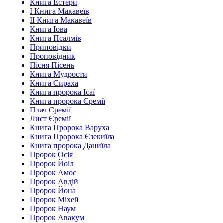
Книга Естери
І Книга Макавеїв
ІІ Книга Макавеїв
Книга Іова
Книга Псалмів
Приповідки
Проповідник
Пісня Пісень
Книга Мудрости
Книга Сираха
Книга пророка Ісаї
Книга пророка Єремії
Плач Єремії
Лист Єремії
Книга Пророка Варуха
Книга Пророка Єзекиїла
Книга пророка Даниїла
Пророк Осія
Пророк Йоіл
Пророк Амос
Пророк Авдій
Пророк Йона
Пророк Міхей
Пророк Наум
Пророк Авакум