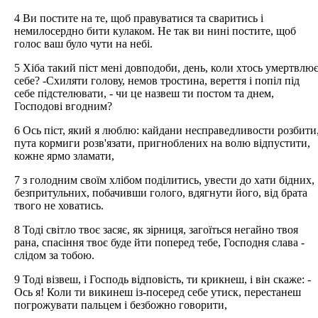
4 Ви постите на те, щоб правуватися та сваритись і
немилосердно бити кулаком. Не так ви нині постите, щоб
голос ваш було чути на небі.
5 Хіба такий піст мені довподоби, день, коли хтось умертвлю
себе? -Схиляти голову, немов тростина, вереття і попіл під
себе підстелювати, - чи це назвеш ти постом та днем,
Господові вгодним?
6 Ось піст, який я люблю: кайдани несправедливости розбити
пута кормиги розв'язати, пригноблених на волю відпустити,
кожне ярмо зламати,
7 з голодним своїм хлібом поділитись, увести до хати бідних,
безпритульних, побачивши голого, вдягнути його, від брата
твого не ховатись.
8 Тоді світло твоє засяє, як зірниця, загоїться негайно твоя
рана, спасіння твоє буде йти поперед тебе, Господня слава -
слідом за тобою.
9 Тоді візвеш, і Господь відповість, ти крикнеш, і він скаже: -
Ось я! Коли ти викинеш із-посеред себе утиск, перестанеш
погрожувати пальцем і безбожно говорити,