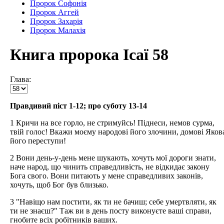
Пророк Софонія
Пророк Аггей
Пророк Захарія
Пророк Малахія
Книга пророка Ісаї 58
Глава:
Правдивий піст 1-12; про суботу 13-14
1 Кричи на все горло, не стримуйсь! Піднеси, немов сурма,
твій голос! Вкажи моєму народові його злочини, домові Яков
його переступи!
2 Вони день-у-день мене шукають, хочуть мої дороги знати,
наче народ, що чинить справедливість, не відкидає закону
Бога свого. Вони питають у мене справедливих законів,
хочуть, щоб Бог був близько.
3 "Навіщо нам постити, як ти не бачиш; себе умертвляти, як
ти не знаєш?" Таж ви в день посту виконуєте ваші справи,
гнобите всіх робітників ваших.