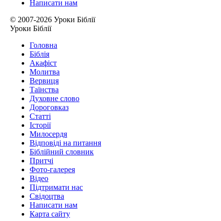
Написати нам
© 2007-2026 Уроки Біблії
Уроки Біблії
Головна
Біблія
Акафіст
Молитва
Вервиця
Таїнства
Духовне слово
Дороговказ
Cтатті
Історії
Милосердя
Відповіді на питання
Біблійний словник
Притчі
Фото-галерея
Відео
Підтримати нас
Свідоцтва
Написати нам
Карта сайту