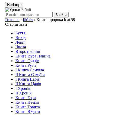
Навігація
Знайти
Головна
›
Біблія
›
Книга пророка Ісаї 58
Старий завіт
Буття
Вихід
Левіт
Числа
Второзаконня
Книга Ісуса Навина
Книга Суддів
Книга Рути
І Книга Самуїла
ІІ Книга Самуїла
І Книга Царів
ІІ Книга Царів
І Хронік
ІІ Хронік
Книга Езри
Книга Неємії
Книга Товита
Книга Юдити