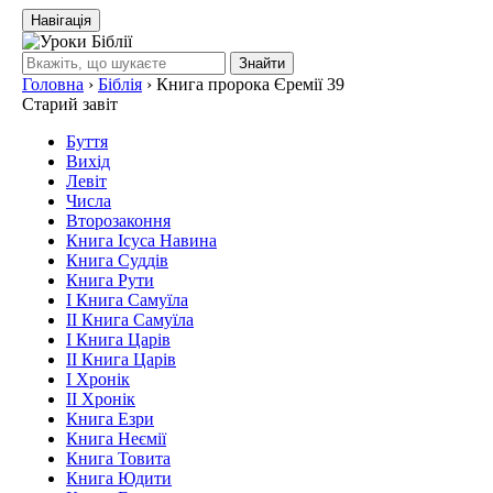
Навігація
Знайти
Головна
›
Біблія
›
Книга пророка Єремії 39
Старий завіт
Буття
Вихід
Левіт
Числа
Второзаконня
Книга Ісуса Навина
Книга Суддів
Книга Рути
І Книга Самуїла
ІІ Книга Самуїла
І Книга Царів
ІІ Книга Царів
І Хронік
ІІ Хронік
Книга Езри
Книга Неємії
Книга Товита
Книга Юдити