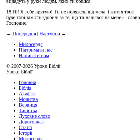
видадуть у руки людям, яких ти боїшся.
18 Ні! Я тебе врятую! Ти не поляжеш від меча, і життя твоє
буде тобі замість здобичі за те, що ти надіявся на мене» - слово
Господнє.
←
Попередня
|
Наступна
→
Милосердя
Підтримати нас
Написати нам
© 2007-2026 Уроки Біблії
Уроки Біблії
Головна
Біблія
Акафіст
Молитва
Вервиця
Таїнства
Духовне слово
Дороговказ
Cтатті
Історії
Милосердя