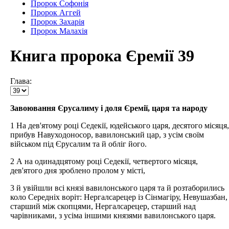
Пророк Софонія
Пророк Аггей
Пророк Захарія
Пророк Малахія
Книга пророка Єремії 39
Глава:
Завоювання Єрусалиму і доля Єремії, царя та народу
1 На дев'ятому році Седекії, юдейського царя, десятого місяця,
прибув Навуходоносор, вавилонський цар, з усім своїм
військом під Єрусалим та й обліг його.
2 А на одинадцятому році Седекії, четвертого місяця,
дев'ятого дня зроблено пролом у місті,
3 й увійшли всі князі вавилонського царя та й розтаборились
коло Середніх воріт: Нергалсарецер із Сінмагіру, Невушазбан,
старший між скопцями, Нергалсарецер, старший над
чарівниками, з усіма іншими князями вавилонського царя.