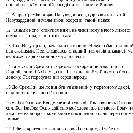
понаділював їм при цій нагоді виноградники й поля.
11 А про Єремію видав Навуходоносор, цар вавилонський,
Невузарданові, начальникові охорони, такий наказ:
12 "Візьми його, опікуйся ним і не чини йому нічого лихого;
обходься з ним, як він тобі скаже."
13 Тоді Невузардан, начальник охорони, Невушазбан, старши
над скопцями, Нергалсарецер, старший над чарівниками, й ус
вельможі царя вавилонського послали
14 та й узяли Єремію з тюремного двора й передали його
Годолії, синові Ахікама, сина Шафана, щоб той пустив його
додому. Так перебував він серед народу.
15 До Єремії ж, ще як він був ув'язнений у тюремному дворі,
надійшло таке слово Господнє:
16 «Піди й скажи Еведмелехові кушієві: Так говорить Господ
сил, Бог Ізраїля: Ось я здійсню мої слова про це місто, йому н
лихо, не на добро. І вони здійсняться певного дня перед очим
твоїми.
17 Тебе ж врятую того дня, - слово Господнє, - і тебе не