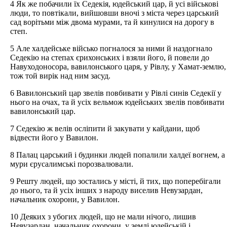
4 Як же побачили їх Седекія, юдейський цар, й усі військові
люди, то повтікали, вийшовши вночі з міста через царський
сад ворітьми між двома мурами, та й кинулися на дорогу в
степ.
5 Але халдейське військо погналося за ними й наздогнало
Седекію на степах єрихонських і взяли його, й повели до
Навуходоносора, вавилонського царя, у Рівлу, у Хамат-землю,
тож той вирік над ним засуд.
6 Вавилонський цар звелів повбивати у Рівлі синів Седекії у
нього на очах, та й усіх вельмож юдейських звелів повбивати
вавилонський цар.
7 Седекію ж велів осліпити й закувати у кайдани, щоб
відвести його у Вавилон.
8 Палац царський і будинки людей попалили халдеї вогнем, а
мури єрусалимські порозвалювали.
9 Решту людей, що зостались у місті, й тих, що поперебігали
до нього, та й усіх інших з народу виселив Невузардан,
начальник охорони, у Вавилон.
10 Деяких з убогих людей, що не мали нічого, лишив
Невузардан, начальник охорони, у землі юдейській і