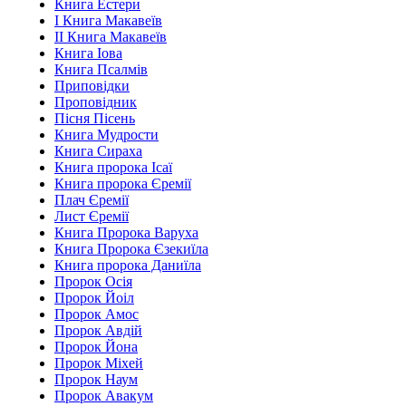
Книга Естери
І Книга Макавеїв
ІІ Книга Макавеїв
Книга Іова
Книга Псалмів
Приповідки
Проповідник
Пісня Пісень
Книга Мудрости
Книга Сираха
Книга пророка Ісаї
Книга пророка Єремії
Плач Єремії
Лист Єремії
Книга Пророка Варуха
Книга Пророка Єзекиїла
Книга пророка Даниїла
Пророк Осія
Пророк Йоіл
Пророк Амос
Пророк Авдій
Пророк Йона
Пророк Міхей
Пророк Наум
Пророк Авакум