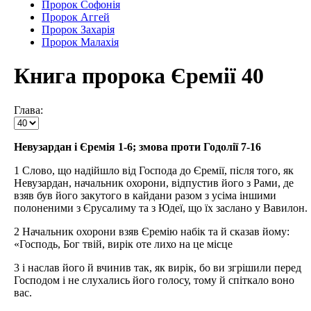
Пророк Софонія
Пророк Аггей
Пророк Захарія
Пророк Малахія
Книга пророка Єремії 40
Глава:
Невузардан і Єремія 1-6; змова проти Годолії 7-16
1 Слово, що надійшло від Господа до Єремії, після того, як
Невузардан, начальник охорони, відпустив його з Рами, де
взяв був його закутого в кайдани разом з усіма іншими
полоненими з Єрусалиму та з Юдеї, що їх заслано у Вавилон.
2 Начальник охорони взяв Єремію набік та й сказав йому:
«Господь, Бог твій, вирік оте лихо на це місце
3 і наслав його й вчинив так, як вирік, бо ви згрішили перед
Господом і не слухались його голосу, тому й спіткало воно
вас.