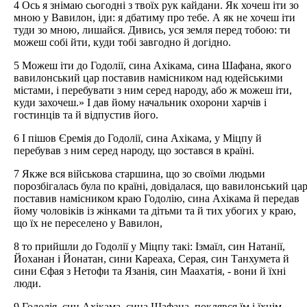
4 Ось я знімаю сьогодні з твоїх рук кайдани. Як хочеш іти зо
мною у Вавилон, іди: я дбатиму про тебе. А як не хочеш іти
туди зо мною, лишайся. Дивись, уся земля перед тобою: ти
можеш собі йти, куди тобі завгодно й догідно.
5 Можеш іти до Годолії, сина Ахікама, сина Шафана, якого
вавилонський цар поставив намісником над юдейськими
містами, і перебувати з ним серед народу, або ж можеш іти,
куди захочеш.» І дав йому начальник охорони харчів і
гостинців та й відпустив його.
6 І пішов Єремія до Годолії, сина Ахікама, у Міцпу й
перебував з ним серед народу, що зостався в країні.
7 Якже вся військова старшина, що зо своїми людьми
порозбігалась була по країні, довідалася, що вавилонський ца
поставив намісником краю Годолію, сина Ахікама й передав
йому чоловіків із жінками та дітьми та й тих убогих у краю,
що їх не переселено у Вавилон,
8 то прийшли до Годолії у Міцпу такі: Ізмаїл, син Натанії,
Йоханан і Йонатан, сини Кареаха, Серая, син Танхумета й
сини Єфая з Нетофи та Язанія, син Маахатія, - вони й їхні
люди.
9 Годолія, син Ахікама, сина Шафана, поклявся їм і їхнім