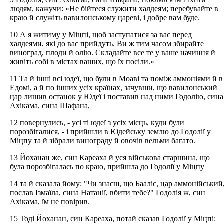
людям, кажучи: «Не бійтеся служити халдеям; перебувайте в
краю й служіть вавилонському цареві, і добре вам буде.
10 А я житиму у Міцпі, щоб заступатися за вас перед
халдеями, які до вас прийдуть. Ви ж тим часом збирайте
виноград, плоди й олію. Складайте все те у ваше начиння й
живіть собі в містах ваших, що їх посіли.»
11 Та й інші всі юдеї, що були в Моаві та поміж аммоніями й в
Едомі, а й по інших усіх країнах, зачувши, що вавилонський
цар лишив останок у Юдеї і поставив над ними Годолію, сина
Ахікама, сина Шафана,
12 повернулись, - усі ті юдеї з усіх місць, куди були
порозбігалися, - і прийшли в Юдейську землю до Годолії у
Міцпу та й зібрали винограду й овочів вельми багато.
13 Йоханан же, син Кареаха й уся військова старшина, що
була порозбігалась по краю, прийшла до Годолії у Міцпу
14 та й сказала йому: "Чи знаєш, що Бааліс, цар аммонійський
послав Ізмаїла, сина Натанії, вбити тебе?" Годолія ж, син
Ахікама, їм не повірив.
15 Тоді Йоханан, син Кареаха, потай сказав Годолії у Міцпі: