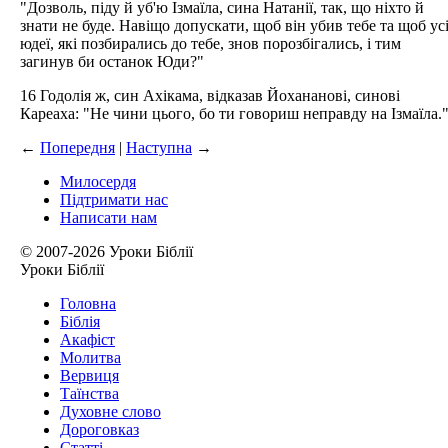
"Дозволь, піду й уб'ю Ізмаїла, сина Натанії, так, що ніхто й
знати не буде. Навіщо допускати, щоб він убив тебе та щоб ус
юдеї, які позбирались до тебе, знов порозбігались, і тим
загинув би останок Юди?"
16 Годолія ж, син Ахікама, відказав Йохананові, синові
Кареаха: "Не чини цього, бо ти говориш неправду на Ізмаїла.
←
Попередня
|
Наступна
→
Милосердя
Підтримати нас
Написати нам
© 2007-2026 Уроки Біблії
Уроки Біблії
Головна
Біблія
Акафіст
Молитва
Вервиця
Таїнства
Духовне слово
Дороговказ
Cтатті