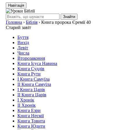
Навігація
Знайти
Головна
›
Біблія
›
Книга пророка Єремії 40
Старий завіт
Буття
Вихід
Левіт
Числа
Второзаконня
Книга Ісуса Навина
Книга Суддів
Книга Рути
І Книга Самуїла
ІІ Книга Самуїла
І Книга Царів
ІІ Книга Царів
І Хронік
ІІ Хронік
Книга Езри
Книга Неємії
Книга Товита
Книга Юдити