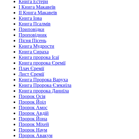
Книга Естери
І Книга Макавеїв
ІІ Книга Макавеїв
Книга Іова
Книга Псалмів
Приповідки
Проповідник
Пісня Пісень
Книга Мудрости
Книга Сираха
Книга пророка Ісаї
Книга пророка Єремії
Плач Єремії
Лист Єремії
Книга Пророка Варуха
Книга Пророка Єзекиїла
Книга пророка Даниїла
Пророк Осія
Пророк Йоіл
Пророк Амос
Пророк Авдій
Пророк Йона
Пророк Міхей
Пророк Наум
Пророк Авакум