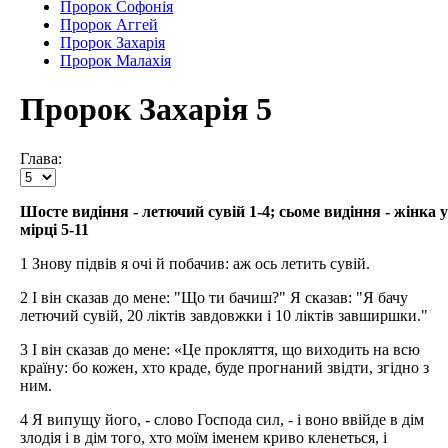
Пророк Софонія
Пророк Аггей
Пророк Захарія
Пророк Малахія
Пророк Захарія 5
Глава:
Шосте видіння - летючий сувій 1-4; сьоме видіння - жінка у
мірці 5-11
1 Знову підвів я очі й побачив: аж ось летить сувій.
2 І він сказав до мене: "Що ти бачиш?" Я сказав: "Я бачу
летючий сувій, 20 ліктів завдовжки і 10 ліктів завширшки."
3 І він сказав до мене: «Це прокляття, що виходить на всю
країну: бо кожен, хто краде, буде прогнаний звідти, згідно з
ним.
4 Я випущу його, - слово Господа сил, - і воно ввійде в дім
злодія і в дім того, хто моїм іменем криво кленеться, і