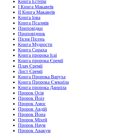
Книга Естери
І Книга Макавеїв
ІІ Книга Макавеїв
Книга Іова
Книга Псалмів
Приповідки
Проповідник
Пісня Пісень
Книга Мудрости
Книга Сираха
Книга пророка Ісаї
Книга пророка Єремії
Плач Єремії
Лист Єремії
Книга Пророка Варуха
Книга Пророка Єзекиїла
Книга пророка Даниїла
Пророк Осія
Пророк Йоіл
Пророк Амос
Пророк Авдій
Пророк Йона
Пророк Міхей
Пророк Наум
Пророк Авакум